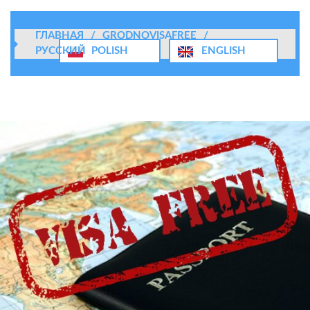
ГЛАВНАЯ
/
GRODNOVISAFREE
/
РУССКИЙ
POLISH
ENGLISH