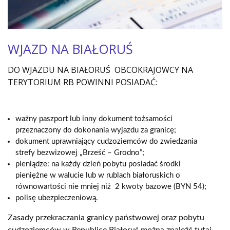
WJAZD NA BIAŁORUŚ
DO WJAZDU NA BIAŁORUŚ OBCOKRAJOWCY NA
TERYTORIUM RB POWINNI POSIADAĆ
:
ważny paszport lub inny dokument tożsamości
przeznaczony do dokonania wyjazdu za granicę;
dokument uprawniający cudzoziemców do zwiedzania
strefy bezwizowej „Brześć – Grodno”;
pieniądze: na każdy dzień pobytu posiadać środki
pieniężne w walucie lub w rublach białoruskich o
równowartości nie mniej niż 2 kwoty bazowe (BYN 54);
polisę ubezpieczeniową.
Zasady przekraczania granicy państwowej oraz pobytu
cudzoziemców w Republice Białoruś można znaleźć tutaj.