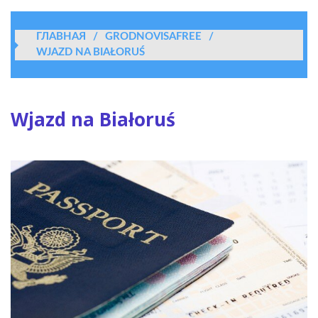
ГЛАВНАЯ
/
GRODNOVISAFREE
/
WJAZD NA BIAŁORUŚ
Wjazd na Białoruś